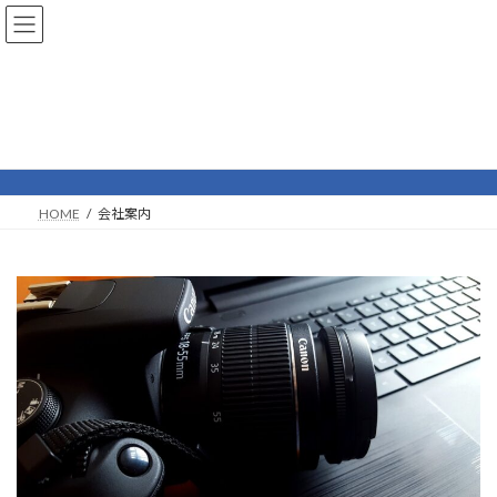
コ
ナ
ン
ビ
テ
ゲ
ン
ー
ツ
シ
へ
ョ
会社案内
ス
ン
キ
に
ッ
移
プ
動
HOME
会社案内